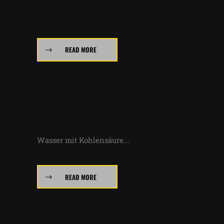
STILLES WASSER – 0,33L
READ MORE
manufactur
WILD WASSER – 0,33L
Wasser mit Kohlensäure...
READ MORE