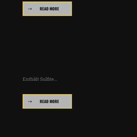
READ MORE
manufactur
LOONA ZITRONENLIMO
– 1L
Enthält Sulfite...
READ MORE
manufactur