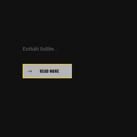
manufactur
CHIANTI CLASSICO –
0,75L
Enthält Sulfite...
READ MORE
manufactur
CHIANTI CLASSICO –
0,25L