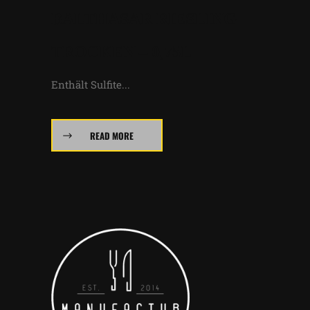
BALTHASAR RIESLING
TROCKEN – 0,75L
Enthält Sulfite...
READ MORE