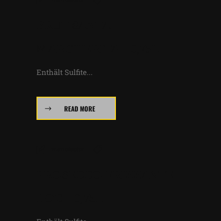
BRUT SANTA
MARGHERITA – 0,75L
Enthält Sulfite...
READ MORE
manufactur
PROSECCO FRIZZANTE
DOC – 0,75L