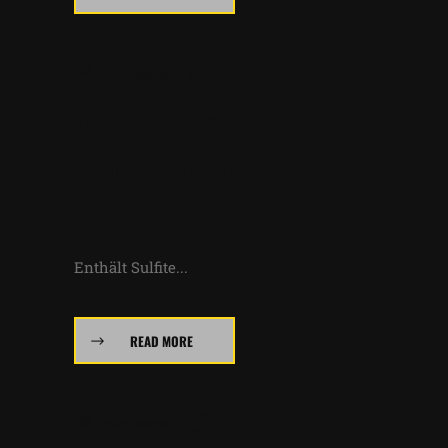
manufactur
DOPPIO PASSO
PRIMITIVO SALENTO –
0,2L
Enthält Sulfite...
READ MORE
manufactur